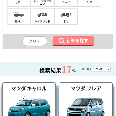
ステーションワ
セダン
クーペ
SUV
ゴン
軽バン
ハイブリッド
ＥＶ
新車を探す
クリア
17
検索結果
並べ替え
件
マツダ キャロル
マツダ フレア