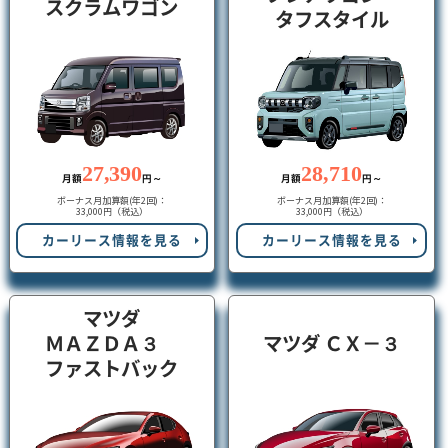
スクラムワゴン
タフスタイル
27,390
28,710
月額
円～
月額
円～
ボーナス月加算額(年2回)：
ボーナス月加算額(年2回)：
33,000円（税込）
33,000円（税込）
カーリース情報を見る
カーリース情報を見る
マツダ
ＭＡＺＤＡ３
マツダ ＣＸ－３
ファストバック