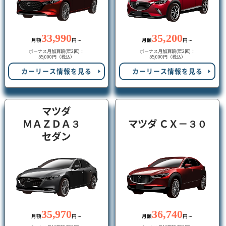
33,990
35,200
月額
円～
月額
円～
ボーナス月加算額(年2回)：
ボーナス月加算額(年2回)：
55,000円（税込）
55,000円（税込）
カーリース情報を見る
カーリース情報を見る
マツダ
ＭＡＺＤＡ３
マツダ ＣＸ－３０
セダン
35,970
36,740
月額
円～
月額
円～