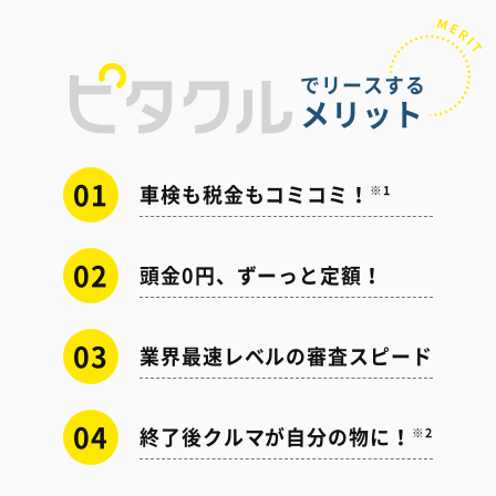
でリースする
メリット
01
車検も税金もコミコミ！
※1
02
頭金0円、ずーっと定額！
03
業界最速レベルの審査スピード
04
終了後クルマが自分の物に！
※2