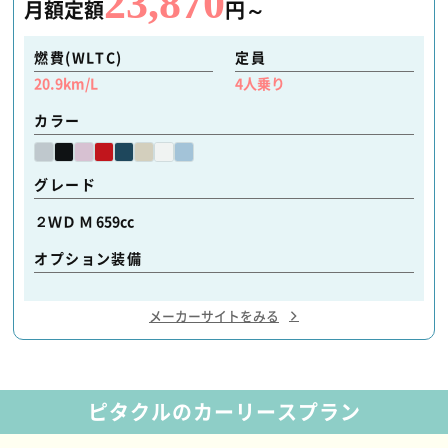
23,870
月額定額
円～
燃費(WLTC)
定員
20.9
km/L
4
人乗り
カラー
グレード
２ＷＤ Ｍ 659cc
オプション装備
メーカーサイトをみる
ピタクルのカーリースプラン