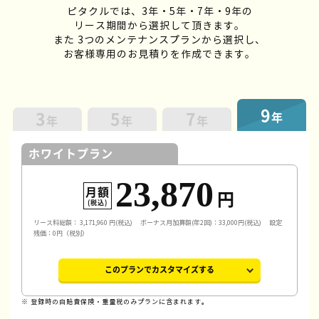
ピタクルでは、3年・5年・7年・9年の
リース期間から選択して頂きます。
また 3つのメンテナンスプランから選択し、
お客様専用のお見積りを作成できます。
9
3
5
7
年
年
年
年
ホワイトプラン
23,870
月額
円
(税込)
リース料総額：
3,171,960
円(税込)
ボーナス月加算額(年2回)：33,000円(税込)
設定
残価：0円（税別）
このプランでカスタマイズする
※ 登録時の自賠責保険・重量税のみプランに含まれます。