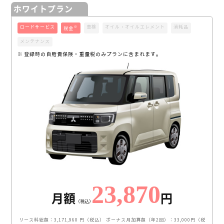
ホワイトプラン
ロードサービス
車検
オイル・オイルエレメント
消耗品
※
税金
メンテナンス
※ 登録時の自賠責保険・重量税のみプランに含まれます。
23,870
月額
円
（税込）
リース料総額：3,171,960 円（税込）
ボーナス月加算額（年2回）：33,000円（税