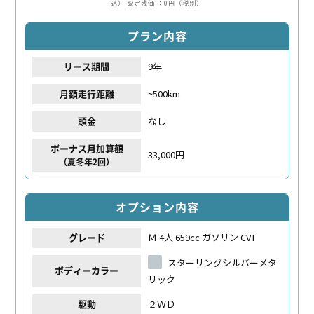
込）
設定残価 ：0円（税別）
プラン内容
9年
リース期間
~500km
月額走行距離
なし
頭金
ボーナス月加算額
33,000円
（夏冬年2回）
オプション内容
Ｍ 4人 659cc ガソリン CVT
グレード
スターリングシルバーメタ
ボディーカラー
リック
２ＷＤ
駆動