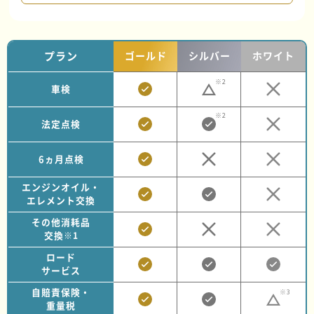
プラン
ゴールド
シルバー
ホワイト
※2
車検
※2
法定点検
6ヵ月点検
エンジンオイル・
エレメント交換
その他消耗品
交換
※1
ロード
サービス
自賠責保険・
※3
重量税