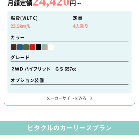
24,420
月額定額
円～
燃費(WLTC)
定員
23.9
km/L
4
人乗り
カラー
グレード
２ＷＤ ハイブリッド ＧＳ 657cc
オプション装備
メーカーサイトをみる
ピタクルのカーリースプラン