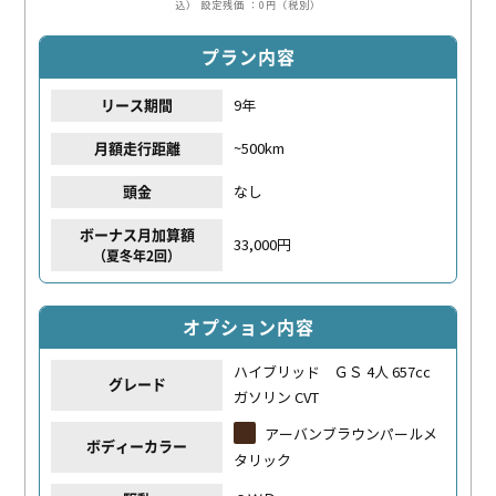
込）
設定残価 ：0円（税別）
プラン内容
9年
リース期間
~500km
月額走行距離
なし
頭金
ボーナス月加算額
33,000円
（夏冬年2回）
オプション内容
ハイブリッド ＧＳ 4人 657cc
グレード
ガソリン CVT
アーバンブラウンパールメ
ボディーカラー
タリック