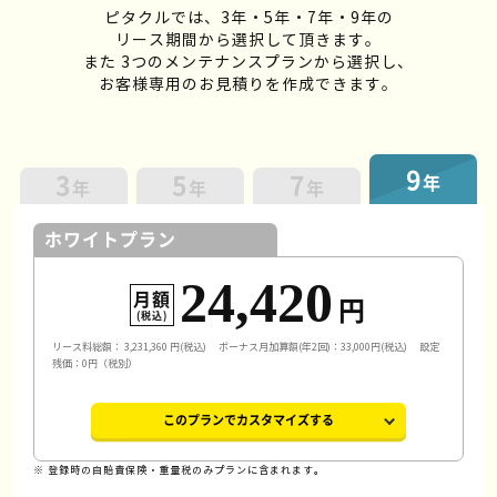
ピタクルでは、3年・5年・7年・9年の
リース期間から選択して頂きます。
また 3つのメンテナンスプランから選択し、
お客様専用のお見積りを作成できます。
9
3
5
7
年
年
年
年
ホワイトプラン
24,420
月額
円
(税込)
リース料総額：
3,231,360
円(税込)
ボーナス月加算額(年2回)：33,000円(税込)
設定
残価：0円（税別）
このプランでカスタマイズする
※ 登録時の自賠責保険・重量税のみプランに含まれます。