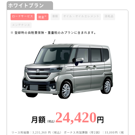
ホワイトプラン
ロードサービス
車検
オイル・オイルエレメント
消耗品
※
税金
メンテナンス
※ 登録時の自賠責保険・重量税のみプランに含まれます。
24,420
月額
円
（税込）
リース料総額：3,231,360 円（税込）
ボーナス月加算額（年2回）：33,000円（税