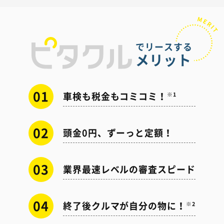
でリースする
メリット
01
車検も税金もコミコミ！
※1
02
頭金0円、ずーっと定額！
03
業界最速レベルの審査スピード
04
終了後クルマが自分の物に！
※2