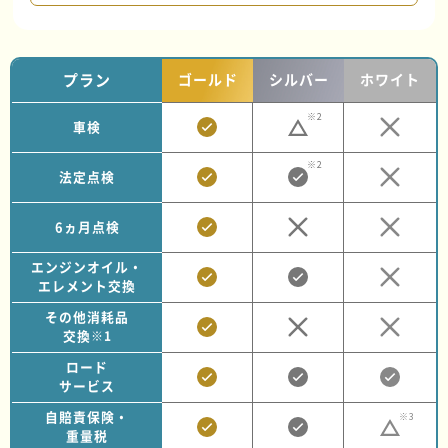
プラン
ゴールド
シルバー
ホワイト
※2
車検
※2
法定点検
6ヵ月点検
エンジンオイル・
エレメント交換
その他消耗品
交換
※1
ロード
サービス
自賠責保険・
※3
重量税