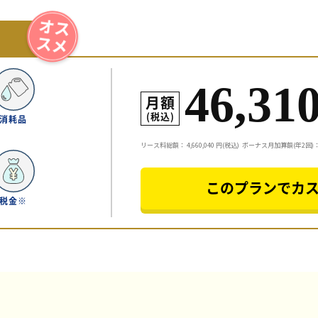
46,31
月額
(税込)
消耗品
リース料総額：
4,660,040
円(税込)
ボーナス月加算額(年2回)：5
このプランでカ
税金※