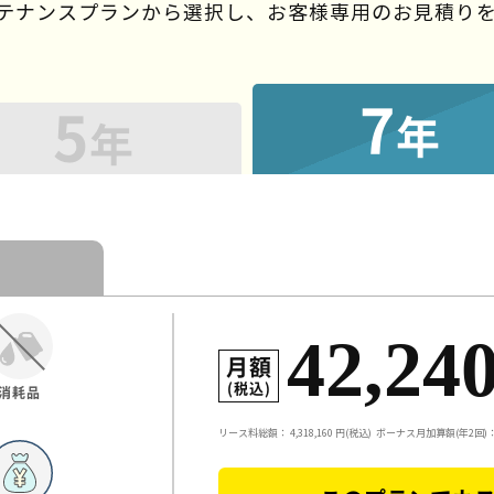
ンテナンスプランから選択し、
お客様専用のお見積り
7
5
年
年
42,24
月額
(税込)
消耗品
リース料総額：
4,318,160
円(税込)
ボーナス月加算額(年2回)：5