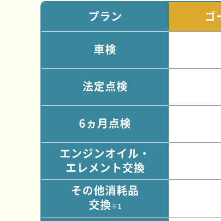
プラン
ゴ
車検
法定点検
6ヵ月点検
エンジンオイル・
エレメント交換
その他消耗品
交換
※1