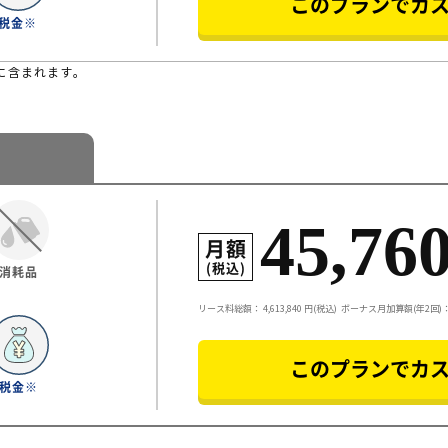
このプランでカ
税金※
に含まれます。
45,76
月額
(税込)
消耗品
リース料総額：
4,613,840
円(税込)
ボーナス月加算額(年2回)：5
このプランでカ
税金※