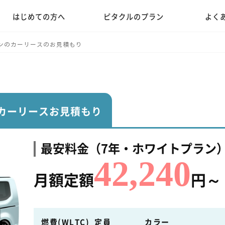
はじめての方へ
ピタクルのプラン
よく
ンのカーリースのお見積もり
カーリースお見積もり
最安料金（7年・ホワイトプラン
42,240
月額定額
円～
燃費(WLTC)
定員
カラー