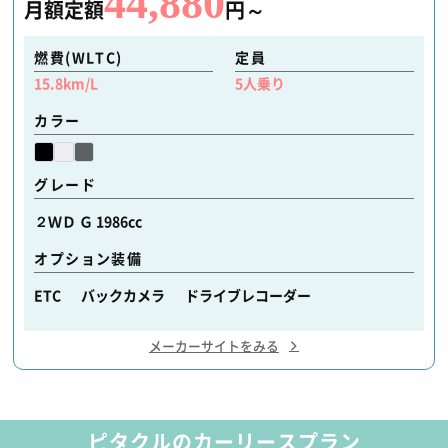
44,880
月額定額
円～
燃費(WLTC)
定員
15.8
km/L
5
人乗り
カラー
グレード
２ＷＤ Ｇ 1986cc
オプション装備
ETC バックカメラ ドライブレコーダー
メーカーサイトをみる
ピタクルのカーリースプラン