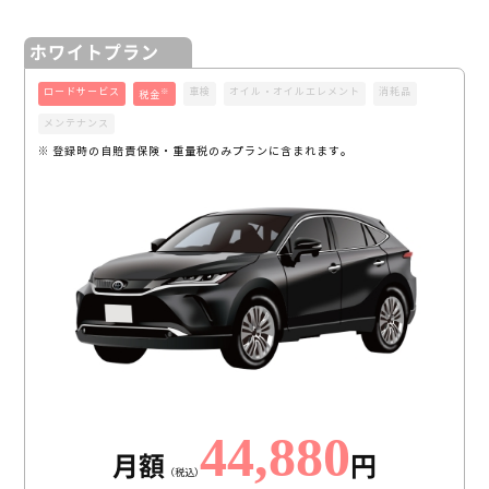
ホワイトプラン
ロードサービス
車検
オイル・オイルエレメント
消耗品
※
税金
メンテナンス
※ 登録時の自賠責保険・重量税のみプランに含まれます。
44,880
月額
円
（税込）