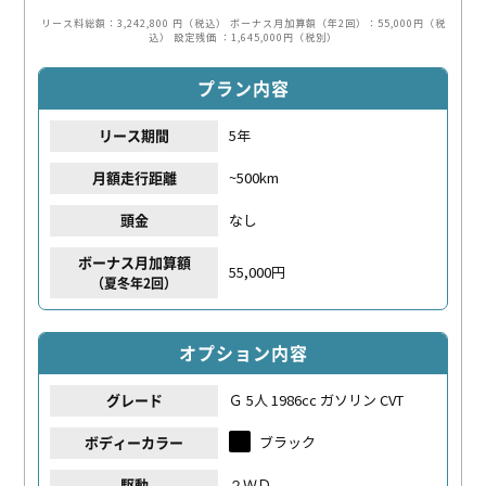
リース料総額：3,242,800 円（税込）
ボーナス月加算額（年2回）：55,000円（税
込）
設定残価 ：1,645,000円（税別）
プラン内容
5年
リース期間
~500km
月額走行距離
なし
頭金
ボーナス月加算額
55,000円
（夏冬年2回）
オプション内容
Ｇ 5人 1986cc ガソリン CVT
グレード
ブラック
ボディーカラー
２ＷＤ
駆動