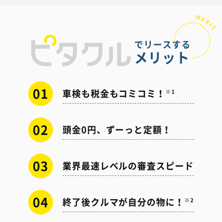
でリースする
メリット
01
車検も税金もコミコミ！
※1
02
頭金0円、ずーっと定額！
03
業界最速レベルの審査スピード
04
終了後クルマが自分の物に！
※2