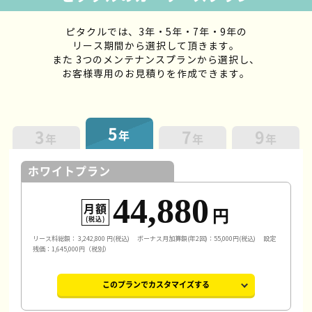
ピタクルでは、3年・5年・7年・9年の
リース期間から選択して頂きます。
また 3つのメンテナンスプランから選択し、
お客様専用のお見積りを作成できます。
5
3
7
9
年
年
年
年
ホワイトプラン
44,880
月額
円
(税込)
リース料総額：
3,242,800
円(税込)
ボーナス月加算額(年2回)：55,000円(税込)
設定
残価：1,645,000円（税別）
このプランでカスタマイズする