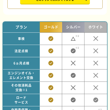
プラン
ゴールド
シルバー
ホワイト
※2
車検
※2
法定点検
6ヵ月点検
エンジンオイル・
エレメント交換
その他消耗品
交換
※1
ロード
サービス
自賠責保険・
※3