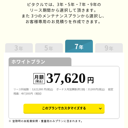
ピタクルでは、3年・5年・7年・9年の
リース期間から選択して頂きます。
また 3つのメンテナンスプランから選択し、
お客様専用のお見積りを作成できます。
7
3
5
9
年
年
年
年
ホワイトプラン
37,620
月額
円
(税込)
リース料総額：
3,622,080
円(税込)
ボーナス月加算額(年2回)：33,000円(税込)
設定
残価：497,000円（税別）
このプランでカスタマイズする
※ 登録時の自賠責保険・重量税のみプランに含まれます。