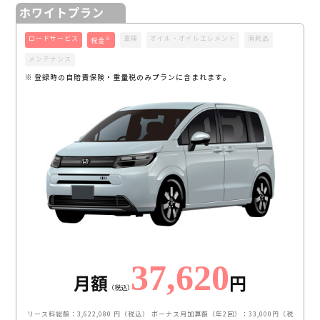
ホワイトプラン
ロードサービス
車検
オイル・オイルエレメント
消耗品
※
税金
メンテナンス
※ 登録時の自賠責保険・重量税のみプランに含まれます。
37,620
月額
円
（税込）
リース料総額：3,622,080 円（税込）
ボーナス月加算額（年2回）：33,000円（税