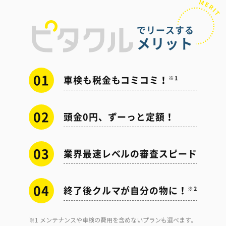
でリースする
メリット
01
車検も税金もコミコミ！
※1
02
頭金0円、ずーっと定額！
03
業界最速レベルの審査スピード
04
終了後クルマが自分の物に！
※2
※1 メンテナンスや車検の費用を含めないプランも選べます。