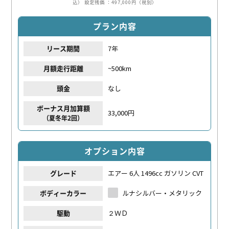
込）
設定残価 ：497,000円（税別）
プラン内容
7年
リース期間
~500km
月額走行距離
なし
頭金
ボーナス月加算額
33,000円
（夏冬年2回）
オプション内容
エアー 6人 1496cc ガソリン CVT
グレード
ルナシルバー・メタリック
ボディーカラー
２ＷＤ
駆動