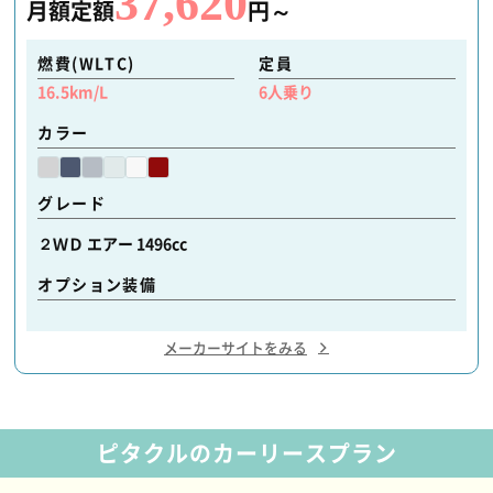
37,620
月額定額
円～
燃費(WLTC)
定員
16.5
km/L
6
人乗り
カラー
グレード
２ＷＤ エアー 1496cc
オプション装備
メーカーサイトをみる
ピタクルのカーリースプラン