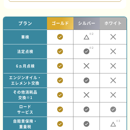
プラン
ゴールド
シルバー
ホワイト
※2
車検
※2
法定点検
6ヵ月点検
エンジンオイル・
エレメント交換
その他消耗品
交換
※1
ロード
サービス
自賠責保険・
※3
重量税