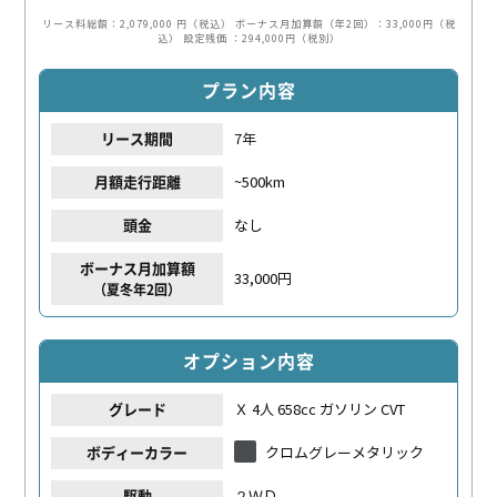
リース料総額：2,079,000 円（税込）
ボーナス月加算額（年2回）：33,000円（税
込）
設定残価 ：294,000円（税別）
プラン内容
7年
リース期間
~500km
月額走行距離
なし
頭金
ボーナス月加算額
33,000円
（夏冬年2回）
オプション内容
Ｘ 4人 658cc ガソリン CVT
グレード
クロムグレーメタリック
ボディーカラー
２ＷＤ
駆動