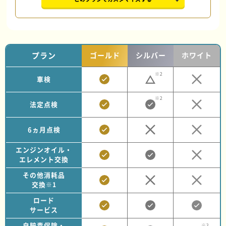
プラン
ゴールド
シルバー
ホワイト
※2
車検
※2
法定点検
6ヵ月点検
エンジンオイル・
エレメント交換
その他消耗品
交換
※1
ロード
サービス
自賠責保険・
※3