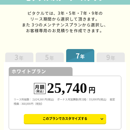
ピタクルでは、3年・5年・7年・9年の
リース期間から選択して頂きます。
また 3つのメンテナンスプランから選択し、
お客様専用のお見積りを作成できます。
7
3
5
9
年
年
年
年
ホワイトプラン
25,740
月額
円
(税込)
リース料総額：
2,624,160
円(税込)
ボーナス月加算額(年2回)：33,000円(税込)
設定
残価：368,000円（税別）
このプランでカスタマイズする