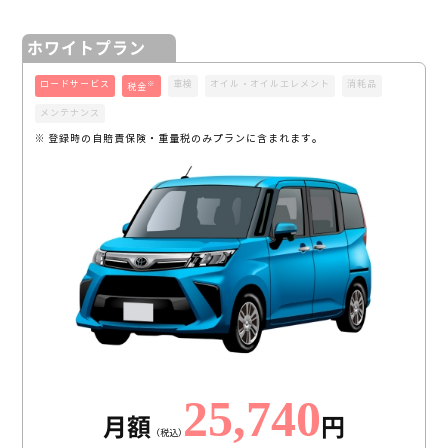
ホワイトプラン
ロードサービス
車検
オイル・オイルエレメント
消耗品
※
税金
メンテナンス
※ 登録時の自賠責保険・重量税のみプランに含まれます。
25,740
月額
円
（税込）