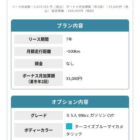
リース料総額：2,624,160 円（税込）
ボーナス月加算額（年2回）：33,000円（税
込）
設定残価 ：368,000円（税別）
プラン内容
7年
リース期間
~500km
月額走行距離
なし
頭金
ボーナス月加算額
33,000円
（夏冬年2回）
オプション内容
Ｘ 5人 996cc ガソリン CVT
グレード
ターコイズブルーマイカメ
ボディーカラー
タリック