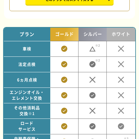
プラン
ゴールド
シルバー
ホワイト
※2
車検
※2
法定点検
6ヵ月点検
エンジンオイル・
エレメント交換
その他消耗品
交換
※1
ロード
サービス
自賠責保険・
※3