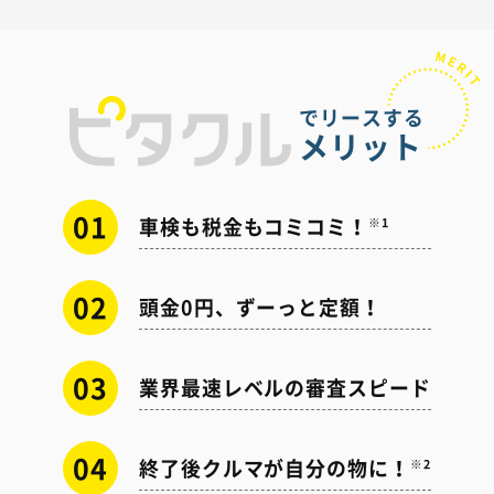
でリースする
メリット
01
車検も税金もコミコミ！
※1
02
頭金0円、ずーっと定額！
03
業界最速レベルの審査スピード
04
終了後クルマが自分の物に！
※2