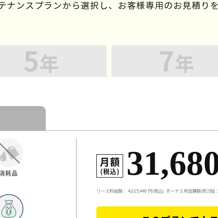
ンテナンスプランから選択し、
お客様専用のお見積り
5
7
年
年
31,68
月額
(税込)
消耗品
リース料総額：
4,015,440
円(税込)
ボーナス月加算額(年2回)：3