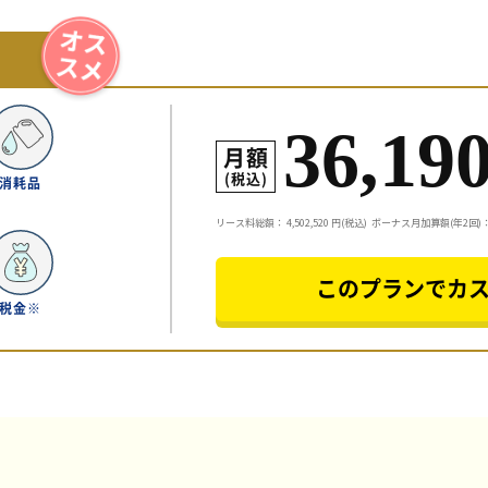
36,19
月額
(税込)
消耗品
リース料総額：
4,502,520
円(税込)
ボーナス月加算額(年2回)：3
このプランでカ
税金※