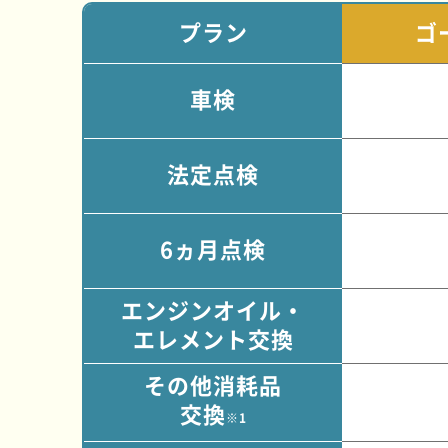
プラン
ゴ
車検
法定点検
6ヵ月点検
エンジンオイル・
エレメント交換
その他消耗品
交換
※1