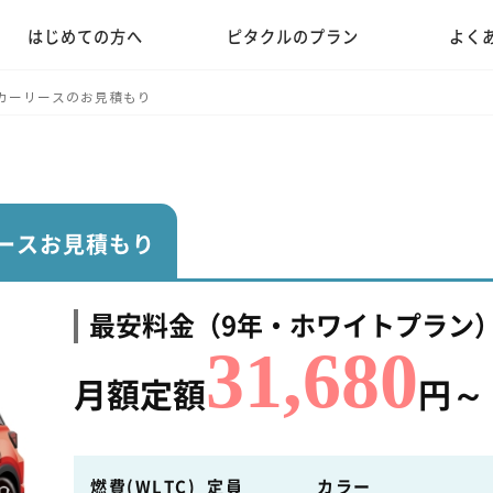
はじめての方へ
ピタクルのプラン
よく
カーリースのお見積もり
ースお見積もり
最安料金（9年・ホワイトプラン
31,680
月額定額
円～
燃費(WLTC)
定員
カラー