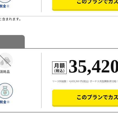
このプランでカ
税金※
に含まれます。
35,42
月額
(税込)
消耗品
リース料総額：
4,419,360
円(税込)
ボーナス月加算額(年2回)：3
このプランでカ
税金※