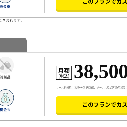
このプランでカ
税金※
に含まれます。
38,50
月額
(税込)
消耗品
リース料総額：
2,860,000
円(税込)
ボーナス月加算額(年2回)：5
このプランでカ
税金※