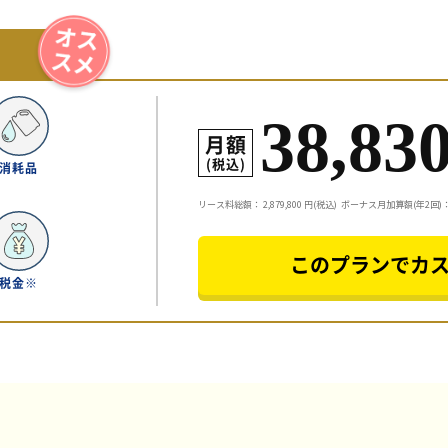
38,83
月額
(税込)
消耗品
リース料総額：
2,879,800
円(税込)
ボーナス月加算額(年2回)：5
このプランでカ
税金※