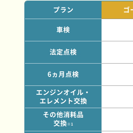
プラン
ゴ
車検
法定点検
6ヵ月点検
エンジンオイル・
エレメント交換
その他消耗品
交換
※1