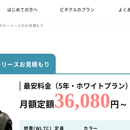
はじめての方へ
ピタクルのプラン
よく
のカーリースのお見積もり
ーリースお見積もり
最安料金（5年・ホワイトプラン
36,080
月額定額
円～
燃費(WLTC)
定員
カラー