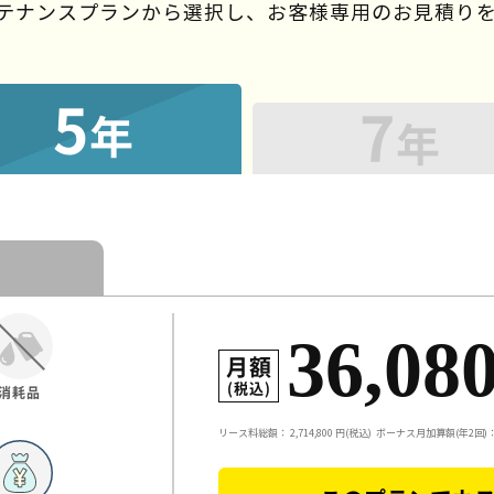
ンテナンスプランから選択し、
お客様専用のお見積り
5
7
年
年
36,08
月額
(税込)
消耗品
リース料総額：
2,714,800
円(税込)
ボーナス月加算額(年2回)：5