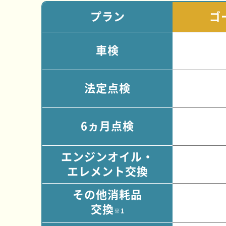
プラン
ゴ
車検
法定点検
6ヵ月点検
エンジンオイル・
エレメント交換
その他消耗品
交換
※1