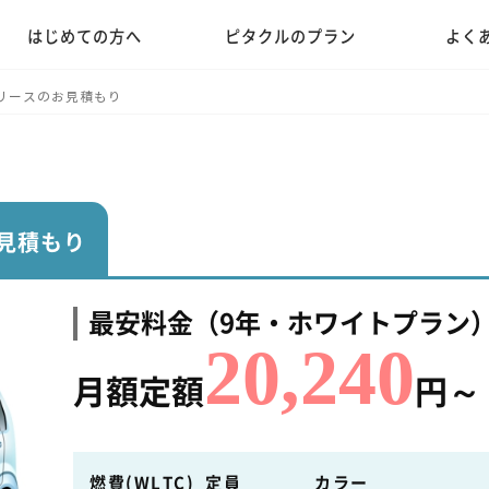
はじめての方へ
ピタクルのプラン
よく
リースのお見積もり
見積もり
最安料金（9年・ホワイトプラン
20,240
月額定額
円～
燃費(WLTC)
定員
カラー