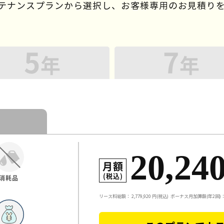
ンテナンスプランから選択し、
お客様専用のお見積り
5
7
年
年
20,24
月額
(税込)
消耗品
リース料総額：
2,779,920
円(税込)
ボーナス月加算額(年2回)：3