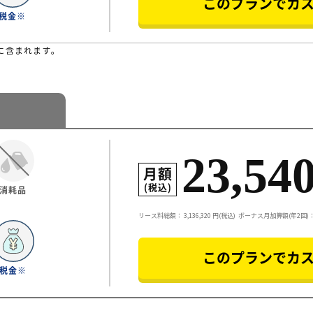
このプランでカ
税金※
に含まれます。
23,54
月額
(税込)
消耗品
リース料総額：
3,136,320
円(税込)
ボーナス月加算額(年2回)：3
このプランでカ
税金※