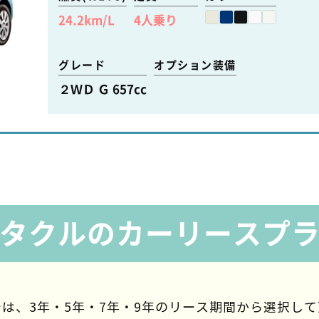
24.2
km/L
4
人乗り
グレード
オプション装備
２ＷＤ Ｇ 657cc
タクルのカーリースプ
は、3年・5年・7年・9年の
リース期間から選択して