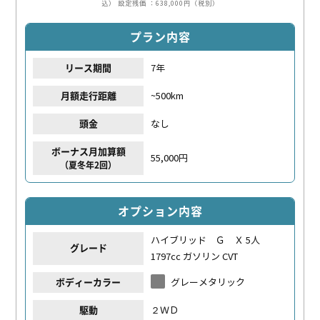
込）
設定残価 ：638,000円（税別）
プラン内容
7年
リース期間
~500km
月額走行距離
なし
頭金
ボーナス月加算額
55,000円
（夏冬年2回）
オプション内容
ハイブリッド Ｇ Ｘ 5人
グレード
1797cc ガソリン CVT
グレーメタリック
ボディーカラー
２ＷＤ
駆動