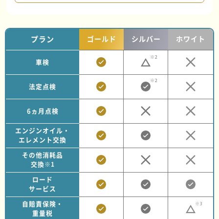
プラン
ゴールド
シルバー
ホワイト
※2
車検
※2
法定点検
6ヵ月点検
エンジンオイル・
エレメント交換
その他消耗品
交換
※1
ロード
サービス
自賠責保険・
※3
重量税