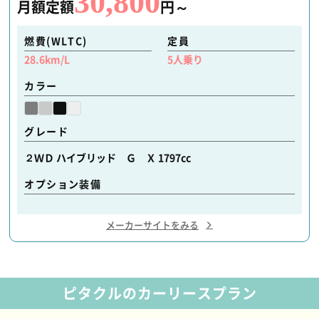
30,800
月額定額
円～
燃費(WLTC)
定員
28.6
km/L
5
人乗り
カラー
グレード
２ＷＤ ハイブリッド Ｇ Ｘ 1797cc
オプション装備
メーカーサイトをみる
ピタクルのカーリースプラン