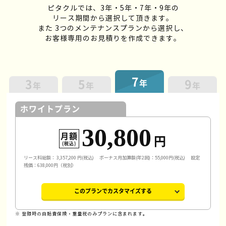
ピタクルでは、3年・5年・7年・9年の
リース期間から選択して頂きます。
また 3つのメンテナンスプランから選択し、
お客様専用のお見積りを作成できます。
7
3
5
9
年
年
年
年
ホワイトプラン
30,800
月額
円
(税込)
リース料総額：
3,357,200
円(税込)
ボーナス月加算額(年2回)：55,000円(税込)
設定
残価：638,000円（税別）
このプランでカスタマイズする
※ 登録時の自賠責保険・重量税のみプランに含まれます。