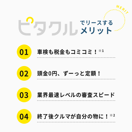
でリースする
メリット
01
車検も税金もコミコミ！
※1
02
頭金0円、ずーっと定額！
03
業界最速レベルの審査スピード
04
終了後クルマが自分の物に！
※2