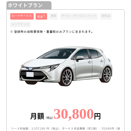
ホワイトプラン
ロードサービス
車検
オイル・オイルエレメント
消耗品
※
税金
メンテナンス
※ 登録時の自賠責保険・重量税のみプランに含まれます。
30,800
月額
円
（税込）
リース料総額：3,357,200 円（税込）
ボーナス月加算額（年2回）：55,000円（税