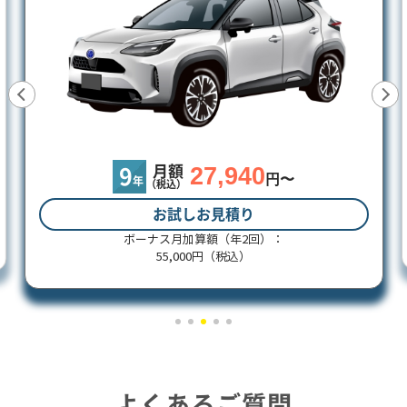
27,940
額
58,
月額
円〜
9
）
年
（税込）
試しお見積り
お試しお見
加算額（年2回）：
ボーナス月加算額（
,000円（税込）
55,000円（
よくあるご質問